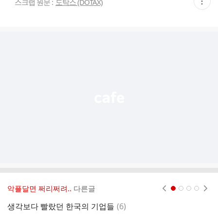
현
스크랩 원문 :
도탁스 (DOTAX)
재
게
시
글
추
가
기
능
열
기
악플달면 쩌리쩌려..
다른글
현재페이지 1
2
3
4
댓
생각보다 빨랐던 한국의 기업들
(
6
)
동
글