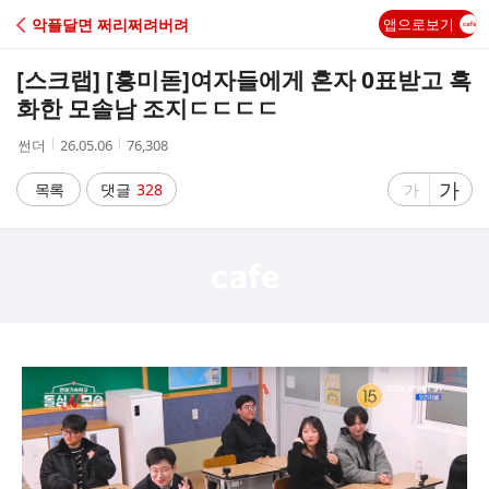
C
악플달면 쩌리쩌려버려
앱으로보기
A
[스크랩] [흥미돋]
여자들에게 혼자 0표받고 흑
F
화한 모솔남 조지ㄷㄷㄷㄷ
작
작
조
썬더
26.05.06
76,308
E
성
성
회
자
시
수
글
가
글
목록
댓글
328
가
간
자
자
크
크
기
기
크
작
게
게