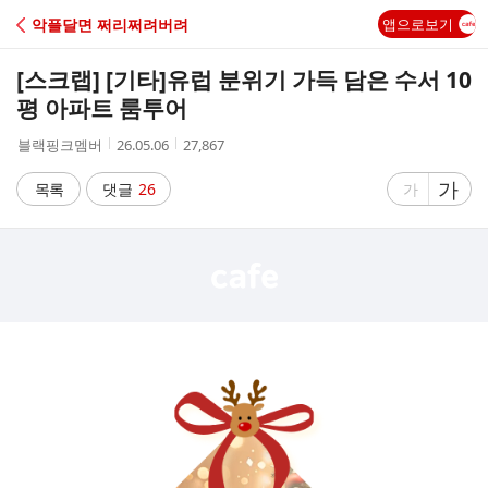
C
악플달면 쩌리쩌려버려
앱으로보기
A
[스크랩] [기타]
유럽 분위기 가득 담은 수서 10
F
평 아파트 룸투어
작
작
조
블랙핑크멤버
26.05.06
27,867
E
성
성
회
자
시
수
글
가
글
목록
댓글
26
가
간
자
자
크
크
기
기
크
작
게
게