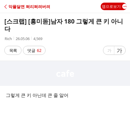
C
악플달면 쩌리쩌려버려
앱으로보기
A
[스크랩] [흥미돋]
남자 180 그렇게 큰 키 아니
F
다
작
작
조
Rich
26.05.06
4,569
E
성
성
회
자
시
수
글
가
글
목록
댓글
62
가
간
자
자
크
크
기
기
크
작
게
게
그렇게 큰 키 아닌데 큰 줄 알어