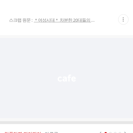
현
스크랩 원문 :
＊여성시대＊ 차분한 20대들의 알흠다운 공간
재
게
시
글
추
가
기
능
열
기
현재페이지 1
2
3
4