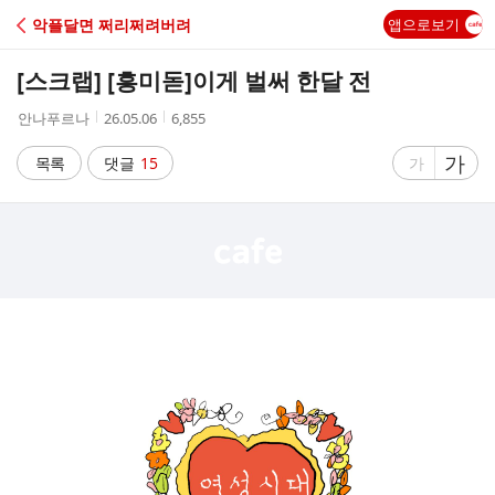
C
악플달면 쩌리쩌려버려
앱으로보기
A
[스크랩] [흥미돋]
이게 벌써 한달 전
F
작
작
조
안나푸르나
26.05.06
6,855
성
성
회
E
자
시
수
글
가
글
목록
댓글
15
가
간
자
자
크
크
기
기
크
작
게
게