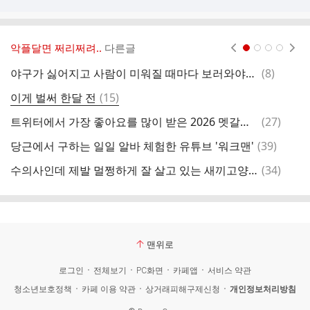
악플달면 쩌리쩌려..
다른글
현재페이지 1
2
3
4
댓
야구가 싫어지고 사람이 미워질 때마다 보러와야지 - KBO버전의 낭만젊음사랑
(
8
)
글
댓
이게 벌써 한달 전
(
15
)
글
댓
트위터에서 가장 좋아요를 많이 받은 2026 멧갈라룩
(
27
)
글
댓
당근에서 구하는 일일 알바 체험한 유튜브 '워크맨'
(
39
)
글
댓
수의사인데 제발 멀쩡하게 잘 살고 있는 새끼고양이 납치 좀 하지마
(
34
)
무
글
맨위로
로그인
전체보기
PC화면
카페앱
서비스 약관
청소년보호정책
카페 이용 약관
상거래피해구제신청
개인정보처리방침