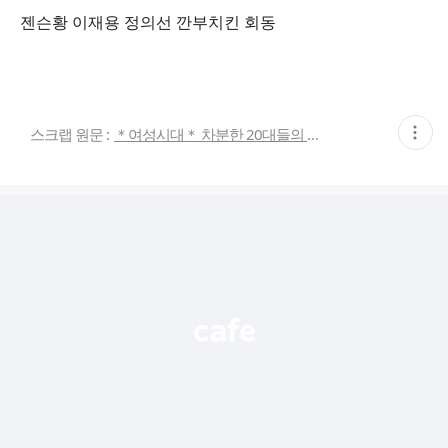
젠슨황 이재용 정의선 깐부치킨 회동
현
스크랩 원문 :
＊여성시대＊ 차분한 20대들의 알흠다운 공간
재
게
시
글
추
가
기
능
열
기