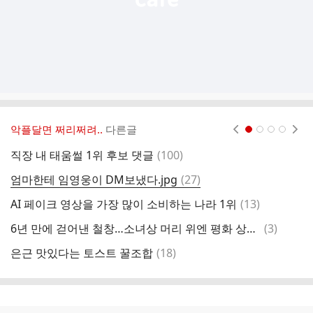
악플달면 쩌리쩌려..
다른글
현재페이지 1
2
3
4
댓
직장 내 태움썰 1위 후보 댓글
(
100
)
N
글
댓
엄마한테 임영웅이 DM보냈다.jpg
(
27
)
[
글
댓
AI 페이크 영상을 가장 많이 소비하는 나라 1위
(
13
)
글
댓
6년 만에 걷어낸 철창…소녀상 머리 위엔 평화 상징 보라 화환(종합)
(
3
)
글
댓
은근 맛있다는 토스트 꿀조합
(
18
)
글