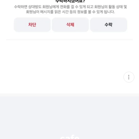
현
재
게
시
글
추
가
기
능
열
기