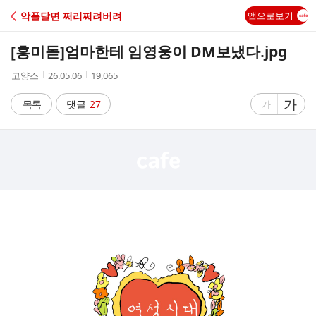
C
악플달면 쩌리쩌려버려
앱으로보기
A
[흥미돋]
엄마한테 임영웅이 DM보냈다.jpg
F
작
작
조
고양스
26.05.06
19,065
성
성
회
E
자
시
수
글
가
글
목록
댓글
27
가
간
자
자
크
크
기
기
크
작
게
게