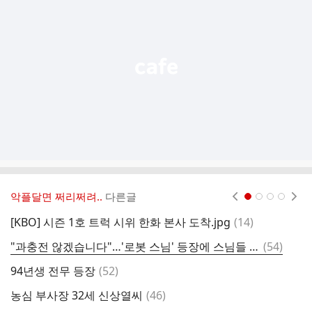
기
능
열
기
악플달면 쩌리쩌려..
다른글
현재페이지 1
2
3
4
댓
[KBO] 시즌 1호 트럭 시위 한화 본사 도착.jpg
(
14
)
S
글
댓
"과충전 않겠습니다"…'로봇 스님' 등장에 스님들 웃참 실패
(
54
)
일
글
댓
94년생 전무 등장
(
52
)
장
글
댓
농심 부사장 32세 신상열씨
(
46
)
심
글