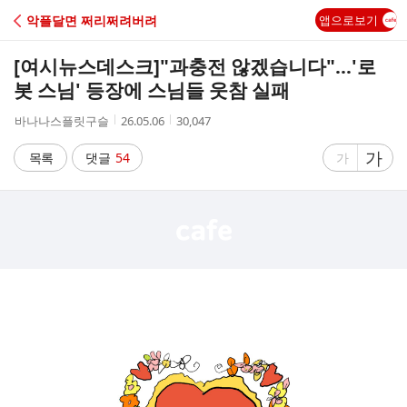
C
악플달면 쩌리쩌려버려
앱으로보기
A
[여시뉴스데스크]
"과충전 않겠습니다"…'로
F
봇 스님' 등장에 스님들 웃참 실패
작
작
조
바나나스플릿구슬
26.05.06
30,047
E
성
성
회
자
시
수
글
가
글
목록
댓글
54
가
간
자
자
크
크
기
기
크
작
게
게