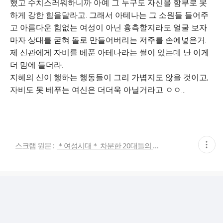
했고 수치스러워하니까 아예 그 누구도 자신을 함부로 못
하게 강한 힘을달라고. 그래서 아테나는 그 소원들 들어주
고 아름다운 힘없는 여성이 아닌 흉측할지라도 얼굴 보자
마자 상대를 굳혀 돌로 만들어버리는 저주를 손에넣은거.
제 신관에게 자비를 베푼 아테나라는 썰이 있는데 난 이게
더 맘에 들더라.
지혜의 신이 행하는 행동들이 그리 가볍지도 않을 것이고,
자비도 못 베푸는 여신은 더더욱 아닐거라고 ㅇㅇ...
현
스크랩 원문 :
＊여성시대＊ 차분한 20대들의 알흠다운 공간
재
게
시
글
추
가
기
능
열
기