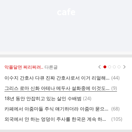
악플달면 쩌리쩌려..
다른글
현재페이지 1
2
3
4
댓
이수지 간호사 다큐 진짜 간호사로서 이거 리얼해서 불쾌한 다큐임.
(
44
)
엉
글
댓
그리스 로마 신화 아테나 메두사 설화중에 이것도 맘에들어
(
9
)
글
댓
18년 동안 안잡히고 있는 살인 수배범
(
24
)
고
글
댓
카페에서 아줌마들 주식 얘기하더라 아줌마 묻으면 어케 되는지 알제?.twt
(
68
)
컴
글
댓
외국에서 안 하는 엉덩이 주사를 한국은 계속 하는 이유
(
105
)
5
글