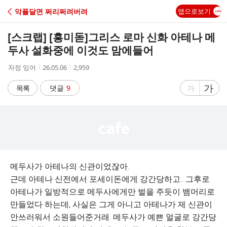
C
악플달면 쩌리쩌려버려
앱으로보기
A
[스크랩] [흥미돋]
그리스 로마 신화 아테나 메
F
두사 설화중에 이것도 맘에들어
작
작
조
자정 잉어
26.05.06
2,959
E
성
성
회
자
시
수
글
가
글
목록
댓글
9
가
간
자
자
크
크
기
기
크
작
게
게
메두사가 아테나의 신관이었잖아.
근데 아테나 신전에서 포세이돈에게 강간당하고.. 그후로
아테나가 일방적으로 메두사에게만 벌을 주듯이 뱀머리로
만들었다 하는데, 사실은 그게 아니고 아테나가 제 신관이
안쓰러워서 소원들어준거래. 메두사가 예쁜 얼굴로 강간당