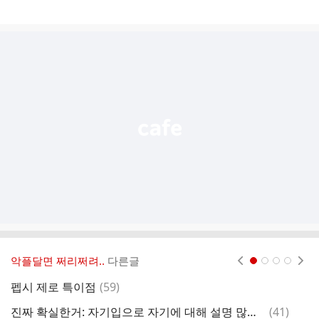
게
시
글
추
가
기
능
열
기
악플달면 쩌리쩌려..
다른글
현재페이지 1
2
3
4
댓
펩시 제로 특이점
(
59
)
엔
글
댓
진짜 확실한거: 자기입으로 자기에 대해 설명 많이하는 사람 별로다
(
41
)
진