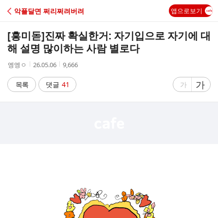
C
악플달면 쩌리쩌려버려
앱으로보기
A
[흥미돋]
진짜 확실한거: 자기입으로 자기에 대
F
해 설명 많이하는 사람 별로다
작
작
조
엥엥ㅇ
26.05.06
9,666
E
성
성
회
자
시
수
글
가
글
목록
댓글
41
가
간
자
자
크
크
기
기
크
작
게
게