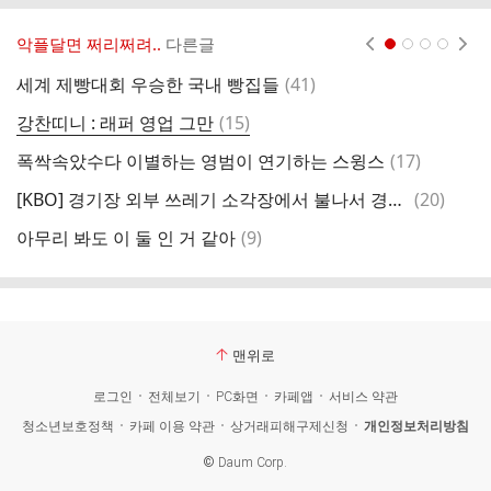
악플달면 쩌리쩌려..
다른글
현재페이지 1
2
3
4
댓
세계 제빵대회 우승한 국내 빵집들
(
41
)
우
글
댓
강찬띠니 : 래퍼 영업 그만
(
15
)
ㄹ
글
댓
폭싹속았수다 이별하는 영범이 연기하는 스윙스
(
17
)
김
글
댓
[KBO] 경기장 외부 쓰레기 소각장에서 불나서 경기 중단된 수원 위즈파크
(
20
)
누
글
댓
아무리 봐도 이 둘 인 거 같아
(
9
)
신
글
맨위로
로그인
전체보기
PC화면
카페앱
서비스 약관
청소년보호정책
카페 이용 약관
상거래피해구제신청
개인정보처리방침
©
Daum Corp.