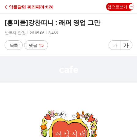
C
악플달면 쩌리쩌려버려
앱으로보기
A
[흥미돋]
강찬띠니 : 래퍼 영업 그만
F
작
작
조
반무테 안경
26.05.06
8,466
성
성
회
E
자
시
수
글
가
글
목록
댓글
15
가
간
자
자
크
크
기
기
크
작
게
게