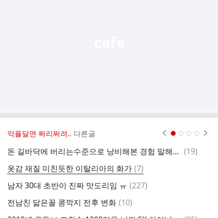
능
열
기
악플달면 쩌리쩌려..
다른글
현재페이지 1
2
3
4
댓
돈 길바닥에 버리는수준으로 낭비해본 경험 말해보는 달글 (멍청비용)
(
19
)
글
댓
옷감 재질 미친듯한 이탈리아의 화가
(
7
)
글
댓
남자 30대 초반이 진짜 맛도리임 ㅠ
(
227
)
글
댓
전남친 닮은꼴 콩깍지 전후 변화
(
10
)
[
글