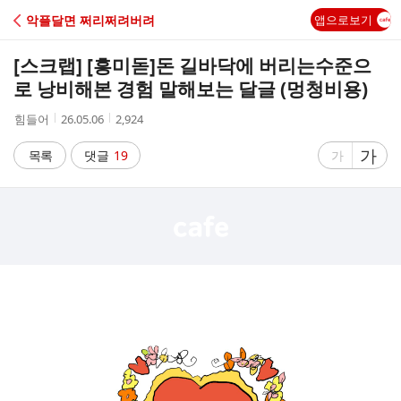
C
악플달면 쩌리쩌려버려
앱으로보기
A
[스크랩] [흥미돋]
돈 길바닥에 버리는수준으
F
로 낭비해본 경험 말해보는 달글 (멍청비용)
작
작
조
힘들어
26.05.06
2,924
E
성
성
회
자
시
수
글
가
글
목록
댓글
19
가
간
자
자
크
크
기
기
크
작
게
게