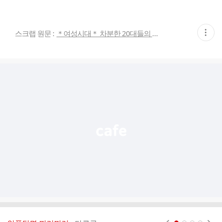
현
스크랩 원문 :
＊여성시대＊ 차분한 20대들의 알흠다운 공간
재
게
시
글
추
가
기
능
열
기
현재페이지 1
2
3
4