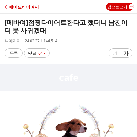
C
메이드바이여시
앱으로보기
A
[메바여]
점핑다이어트한다고 했더니 남친이
F
더 못 사귀겠대
작
작
조
나데지마
24.02.27
144,514
E
성
성
회
자
시
수
글
가
글
목록
댓글
617
가
간
자
자
크
크
기
기
크
작
게
게