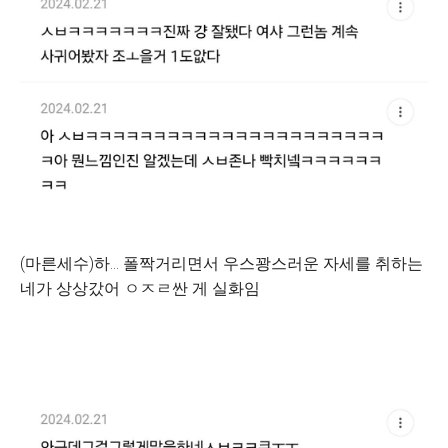
(마른세수)하... 폴짝거리면서 우스꽝스러운 자세를 취하는
네가 상상갔어 ㅇㅈㄹ싼 게 실화임