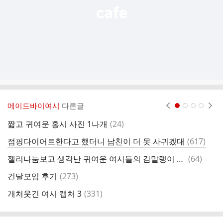
메이드바이여시
다른글
현재페이지 1
2
3
4
댓
짧고 귀여운 홍시 사진 1나개
(
24
)
여
글
댓
점핑다이어트한다고 했더니 남친이 더 못 사귀겠대
(
617
)

글
댓
젤리나눔보고 생각난 귀여운 여시들의 감말랭이 나눔
(
64
)
맻
글
댓
건달모임 후기
(
273
)
글
댓
개처웃긴 여시 캡처 3
(
331
)
우
글