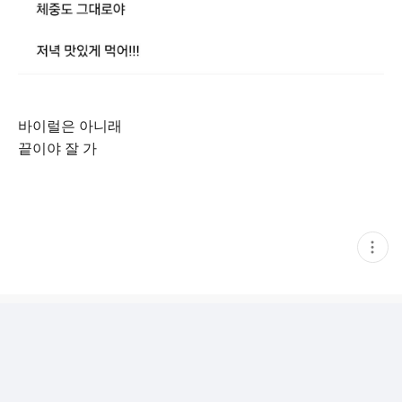
바이럴은 아니래
끝이야 잘 가
현
재
게
시
글
추
가
기
능
열
기