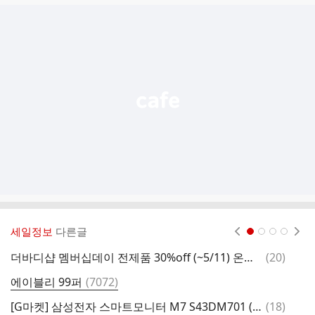
글
추
가
기
능
열
기
세일정보
다른글
현재페이지 1
2
3
4
댓
더바디샵 멤버십데이 전제품 30%off (~5/11) 온오프 동시진행
(
20
)
(
글
댓
에이블리 99퍼
(
7072
)
유
글
댓
[G마켓] 삼성전자 스마트모니터 M7 S43DM701 (411,320원)
(
18
)
스