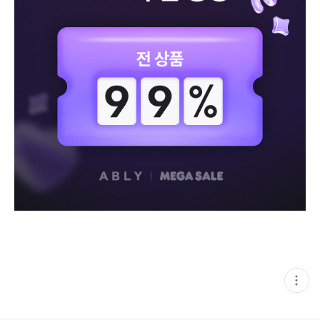
현
재
게
시