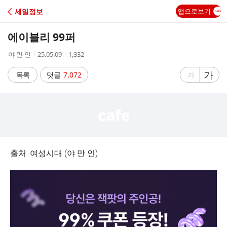
C
세일정보
앱으로보기
A
에이블리 99퍼
F
작
작
조
야 만 인
25.05.09
1,332
성
성
회
E
자
시
수
글
가
글
목록
댓글
7,072
가
간
자
자
크
크
기
기
크
작
게
게
출처: 여성시대 (야 만 인)