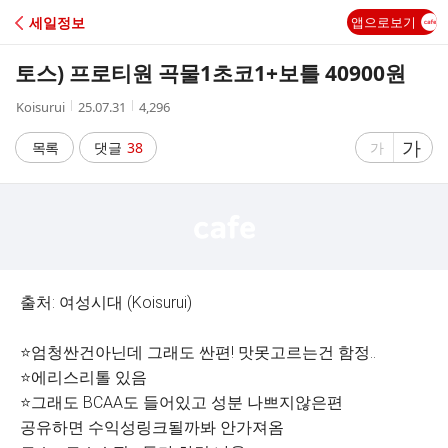
C
세일정보
앱으로보기
A
토스) 프로티원 곡물1초코1+보틀 40900원
F
작
작
조
Koisurui
25.07.31
4,296
성
성
회
E
자
시
수
글
가
글
목록
댓글
38
가
간
자
자
크
크
기
기
크
작
게
게
출처: 여성시대 (Koisurui)
⭐️엄청싼건아닌데 그래도 싼편! 맛못고르는건 함정..
⭐️에리스리톨 있음
⭐️그래도 BCAA도 들어있고 성분 나쁘지않은편
공유하면 수익성링크될까봐 안가져옴