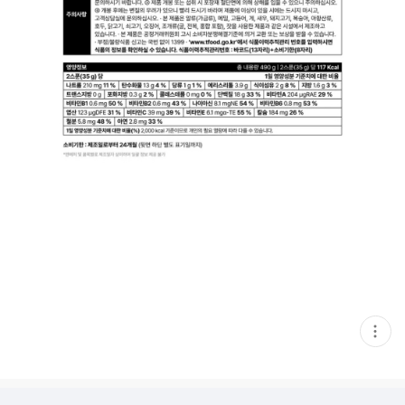
현
재
게
시
글
추