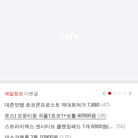
가
기
능
열
기
세일정보
다른글
현재페이지 1
2
3
4
댓
대존맛탱 초코콘프로스트 역대최저가 7,880
(
47
)
무
글
댓
토스) 프로티원 곡물1초코1+보틀 40900원
(
38
)
글
댓
스트라이덱스 센시티브 클렌징패드 1개 6900원(2개부터 50%이상!!)
(
56
)
빙
글
댓
머스크멜론 2통 10900원
(
125
)
본