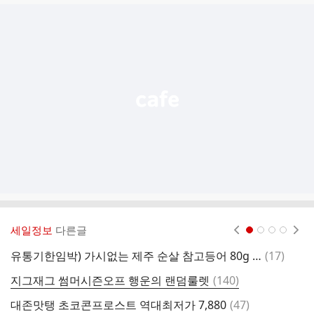
글
추
가
기
능
열
기
세일정보
다른글
현재페이지 1
2
3
4
댓
유통기한임박) 가시없는 제주 순살 참고등어 80g x 10팩 무배 8,400원
(
17
)
머
글
댓
지그재그 썸머시즌오프 행운의 랜덤룰렛
(
140
)
2
글
댓
대존맛탱 초코콘프로스트 역대최저가 7,880
(
47
)
무