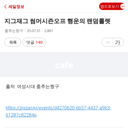
C
세일정보
앱으로보기
A
지그재그 썸머시즌오프 행운의 랜덤룰렛
F
작
작
조
춤추는짱구
25.07.31
2,861
성
성
회
E
자
시
수
글
가
글
목록
댓글
140
가
간
자
자
크
크
기
기
크
작
게
게
출처: 여성시대 춤추는짱구
https://zigzag.kr/events/d4270620-6b57-4437-a963-
61287c82284e