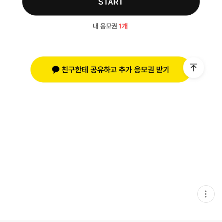
현
재
게
시