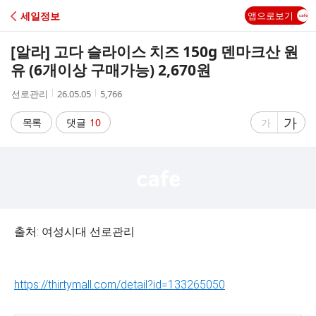
C
세일정보
앱으로보기
A
[알라] 고다 슬라이스 치즈 150g 덴마크산 원
F
유 (6개이상 구매가능) 2,670원
작
작
조
선로관리
26.05.05
5,766
E
성
성
회
자
시
수
글
가
글
목록
댓글
10
가
간
자
자
크
크
기
기
크
작
게
게
출처: 여성시대 선로관리
https://thirtymall.com/detail?id=133265050