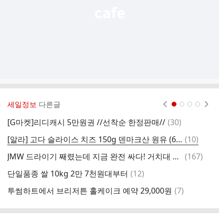
세일정보
다른글
현재페이지 1
2
3
4
댓
[G마켓]리디캐시 5만원권 //선착순 한정판매//
(
30
)
글
댓
[알라] 고다 슬라이스 치즈 150g 덴마크산 원유 (6개이상 구매가능) 2,670원
(
10
)
글
댓
JMW 드라이기 째렸는데 지금 완전 싸다! 거치대 증정! (글쓴여시 3.6으로 졸업완)
(
167
)
글
댓
단일품종 쌀 10kg 2만 7천원대부터
(
12
)
글
댓
투썸하트에서 브리저튼 홀케이크 예약 29,000원
(
7
)
신
글