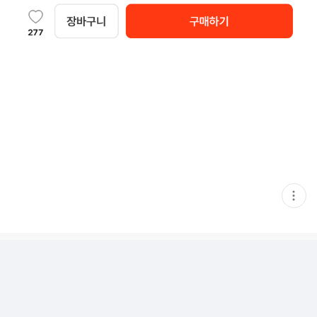
현
재
게
시
글
추
가
기
능
열
기