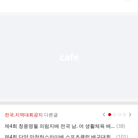
재
게
시
글
추
가
기
능
열
기
전국.지역대회공지
다른글
현재페이지 1
2
3
4
댓
제4회 청풍명월 의림지배 전국 남. 여 생활체육 배구대회 요강(내용 추가)
(
38
)
중
글
댓
제4회 단양 만천하스카이배 스포츠클럽 배구대회 개회 요강
(
101
)