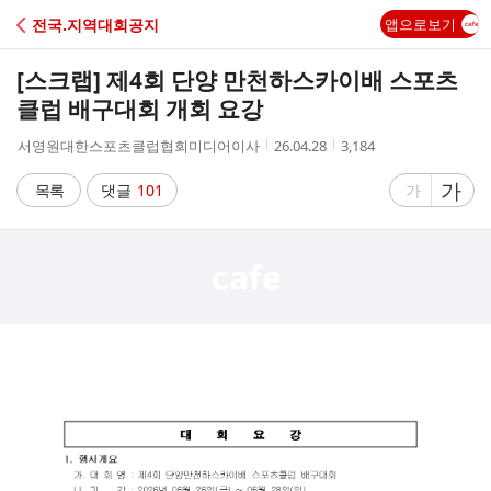
C
전국.지역대회공지
앱으로보기
A
[스크랩]
제4회 단양 만천하스카이배 스포츠
F
클럽 배구대회 개회 요강
작
작
조
서영원대한스포츠클럽협회미디어이사
26.04.28
3,184
E
성
성
회
자
시
수
글
가
글
목록
댓글
101
가
간
자
자
크
크
기
기
크
작
게
게