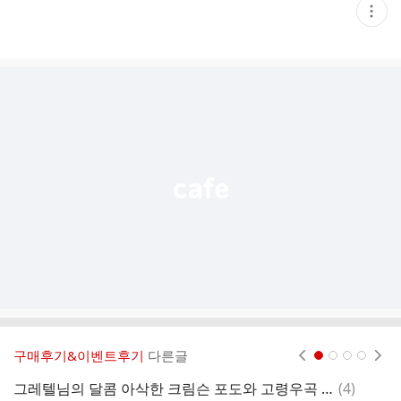
현
재
게
시
글
추
가
기
능
열
기
구매후기&이벤트후기
다른글
현재페이지 1
2
3
4
댓
그레텔님의 달콤 아삭한 크림슨 포도와 고령우곡 수박,제스프리골드키위 입니다
(
4
)
윤