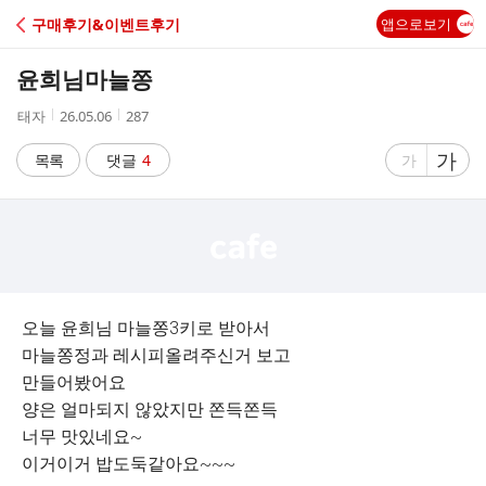
C
구매후기&이벤트후기
앱으로보기
A
윤희님마늘쫑
F
작
작
조
태자
26.05.06
287
성
성
회
E
자
시
수
글
가
글
목록
댓글
4
가
간
자
자
크
크
기
기
크
작
게
게
오늘 윤희님 마늘쫑3키로 받아서
마늘쫑정과 레시피올려주신거 보고
만들어봤어요
양은 얼마되지 않았지만 쫀득쫀득
너무 맛있네요~
이거이거 밥도둑같아요~~~