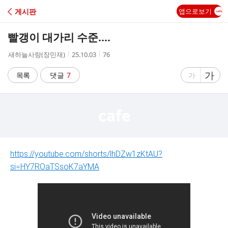
C
게시판
앱으로보기
A
빨갱이 대가리 수준....
F
작
작
조
새하늘사랑(장민재)
25.10.03
76
성
성
회
E
자
시
수
글
가
글
목록
댓글
7
가
간
자
자
크
크
기
기
크
작
게
게
https://youtube.com/shorts/lhDZw1zKtAU?
si=HY7ROaTSsoK7aYMA