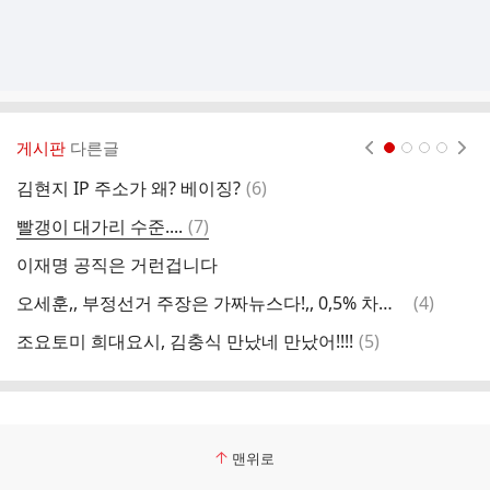
게시판
다른글
현재페이지 1
2
3
4
댓
김현지 IP 주소가 왜? 베이징?
(
6
)
글
댓
빨갱이 대가리 수준....
(
7
)
A
글
이재명 공직은 거런겁니다
댓
오세훈,, 부정선거 주장은 가짜뉴스다!,, 0,5% 차이로 낙선,?
(
4
)
글
댓
조요토미 희대요시, 김충식 만났네 만났어!!!!
(
5
)
글
맨위로