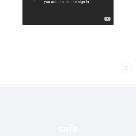
현
재
게
시
글
추
가
기
능
열
기