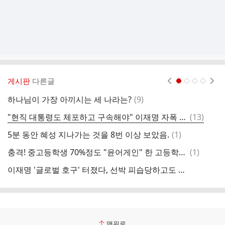
게시판
다른글
현재페이지 1
2
3
4
댓
하나님이 가장 아끼시는 세 나라는?
(
9
)
부
글
댓
"현직 대통령도 체포하고 구속해야" 이재명 자폭 터졌다
(
13
)
글
댓
5분 동안 혜성 지나가는 것을 8번 이상 보았음.
(
1
)
玄
글
댓
충격! 중고등학생 70%정도 "윤어게인" 한 고등학생 놀라운 고백
(
1
)
2
글
이재명 '글로벌 호구' 터졌다, 선박 피습당하고도 "진상조사 운운" 발칵
게
맨위로