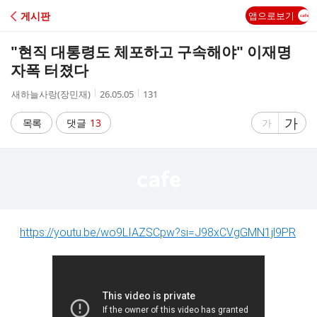
C
게시판
앱으로보기
A
"현직 대통령도 체포하고 구속해야" 이재명
F
자폭 터졌다
작
작
조
새하늘사랑(장민재)
26.05.05
131
E
성
성
회
자
시
수
글
가
글
목록
댓글
13
가
간
자
자
크
크
기
기
크
작
게
게
https://youtu.be/wo9LIAZSCpw?si=J98xCVgGMN1jl9PR