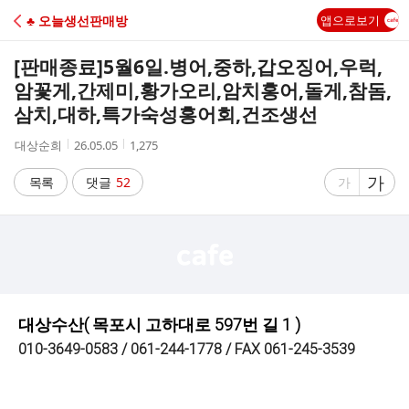
C
♣ 오늘생선판매방
앱으로보기
A
[판매종료]
5월6일.병어,중하,갑오징어,우럭,
F
암꽃게,간제미,황가오리,암치홍어,돌게,참돔,
삼치,대하,특가숙성홍어회,건조생선
E
작
작
조
대상순희
26.05.05
1,275
성
성
회
자
시
수
글
가
글
목록
댓글
52
가
간
자
자
크
크
기
기
크
작
게
게
대상수산( 목포시 고하대로 597번 길 1 )
010-3649-0583 / 061-244-1778 / FAX 061-245-3539