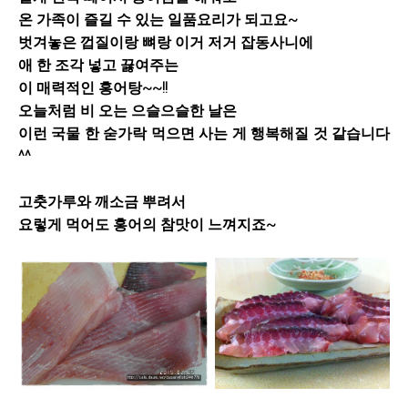
온 가족이 즐길 수 있는 일품요리가 되고요~
벗겨놓은 껍질이랑 뼈랑 이거 저거 잡동사니에
애 한 조각 넣고 끓여주는
이 매력적인 홍어탕~~!!
오늘처럼 비 오는 으슬으슬한 날은
이런 국물 한 숟가락 먹으면 사는 게 행복해질 것 같습니다
^^
고춧가루와 깨소금 뿌려서
요렇게 먹어도 홍어의 참맛이 느껴지죠~