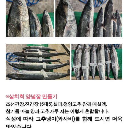
※삼치회 양념장 만들기
조선간장,진간장 (5대5),실파,청양고추,참깨,매실액,
참기름,마늘,양파,고추가루 저는 이렇게 혼합합니다.
식성에 따라 고추냉이(와사비)를 함께 드시면 더욱
맛있습니다.