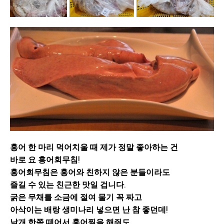
홍어 한 마리 먹어치울 때 제가 정말 좋아하는 건
바로 요 홍어회무침!
홍어회무침은 홍어와 친하지 않은 분들이라도
즐길 수 있는 친근한 맛일 겁니다.
굵은 무채를 소금에 절여 물기 꼭 짜고
아삭이는 배랑 생미나리 넣으면 난 참 좋던데!
날개 한쪽 떼어서 홍어찜을 해줘도