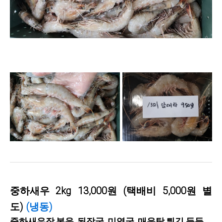
중하새우
2kg 13,000원
(택배비 5,000원 별
도)
(냉동)
중하새우장,볶음, 된장국, 미역국, 매운탕,튀김 등등