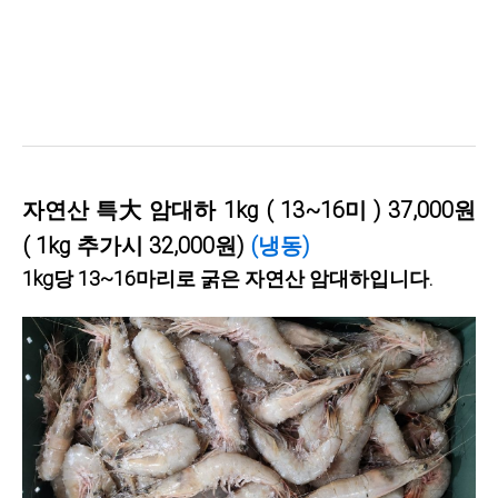
자연산 특
大
암대하 1kg
( 13~16미 )
37,000원
( 1kg 추가시 32,000원)
(냉동)
1kg당 13~16마리
로 굵은 자연산 암대하입니다.