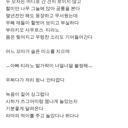
두 모자는 어디로 간 건지 보이지 않고
할미만 나무 그늘에 앉아 공룡을 본다
몇년전만 해도 웅장하고 무서웠는데
우째 재들이 헐벗어 보이고 부실하다
부라키오 사우르스 티라노..
몸은 찢어지고 우렁찬 소리도 기어들어간다
어느 꼬마가 슬픈 미소를 지으며...
ㅡ아빠 티라노 발가락이 너덜너덜 불쌍해ㅡ
우쩌다가 저리 됬나..안타깝다
녹음이 짙어 싱그럽다
시하가 즈그어미랑 잼나게 놀았는지
기분좋게 달려온다
라마의 먹이를 주고 놀았다나 뮈다나