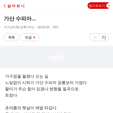
C
살 아 보 니
앱으로보기
A
가산 수피아...
F
작
작
조
더기(여.58.경북구미)
26.05.05
353
성
성
회
E
자
시
수
글
가
글
목록
댓글
4
가
간
자
자
크
크
기
기
크
작
게
게
가구점을 들렸다 오는 길
느닺없이 시하가 가산 수피아 공룡보러 가잖다
할미가 무슨 힘이 있겠나 방향을 칠곡으로
트렀다
초여름의 햇살이 제법 따갑다