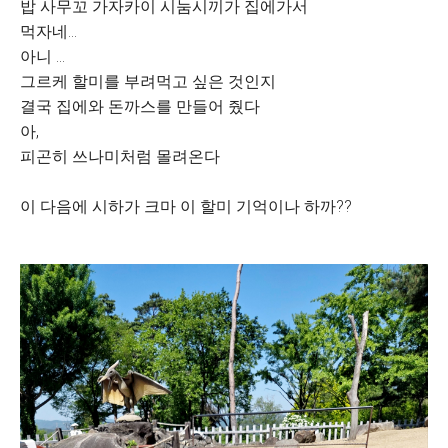
밥 사무꼬 가자카이 시눔시끼가 집에가서
먹자네...
아니 ...
그르케 할미를 부려먹고 싶은 것인지
결국 집에와 돈까스를 만들어 줬다
아,
피곤히 쓰나미처럼 몰려온다
이 다음에 시하가 크마 이 할미 기억이나 하까??