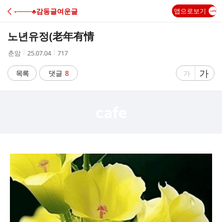
C
-───♣감동글여운글
앱으로보기
A
노년유정(老年有情
F
작
작
조
춘암
25.07.04
717
성
성
회
E
자
시
수
글
가
글
목록
댓글
8
가
간
자
자
크
크
기
기
크
작
게
게