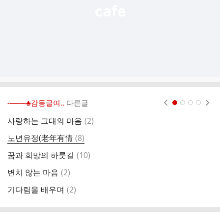
-───♣감동글여..
다른글
현재페이지 1
2
3
4
댓
사랑하는 그대의 마음
(
2
)
하
글
댓
노년유정(老年有情
(
8
)
사
글
댓
꿈과 희망의 하룻길
(
10
)
3
글
댓
변치 않는 마음
(
2
)
오
글
댓
기다림을 배우며
(
2
)
당
글