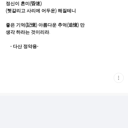
정신이 혼미(昏迷)
(헷갈리고 사리에 어두운) 해질테니
좋은 기억(記憶) 아름다운 추억(追憶) 만
생각 하라는 것이리라.
- 다산 정약용-
현
재
게
시
글
추
가
기
능
열
기