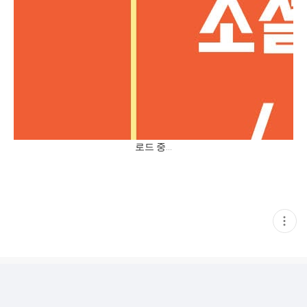
로드 중…
현
재
게
시
글
추
가
기
능