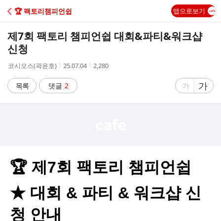
C
🏆 팩토리챔피언쉽
앱으로보기
A
제7회 팩토리 챔피언쉽 대회&파티&워크샵
F
신청
작
작
조
코시모스(곽윤호)
25.07.04
2,280
E
성
성
회
자
시
수
글
가
글
목록
댓글
2
가
간
자
자
크
크
기
기
크
작
게
게