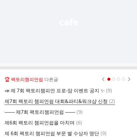
열
기
🏆 팩토리챔피언쉽
다른글
현재페이지 1
2
3
4
댓
📣 제 7회 팩토리챔피언 프로-암 이벤트 공지 ✨
(
9
)
제
글
댓
제7회 팩토리 챔피언쉽 대회&파티&워크샵 신청
(
2
)
팩
글
댓
─── 제7회 팩토리챔피언쉽 ───
(
9
)
글
댓
제6회 팩토리 챔피언쉽을 마치며
(
6
)
─
글
댓
제 6회 팩토리 챔피언쉽 부문 별 수상자 명단
(
9
)
제