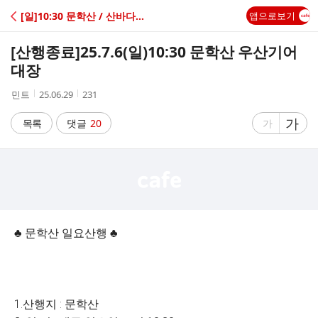
C
[일]10:30 문학산 / 산바다조아
앱으로보기
A
[산행종료]
25.7.6(일)10:30 문학산 우산기어
F
대장
작
작
조
민트
25.06.29
231
E
성
성
회
자
시
수
글
가
글
목록
댓글
20
가
간
자
자
크
크
기
기
크
작
게
게
♣ 문학산 일요산행 ♣
1.산행지 : 문학산