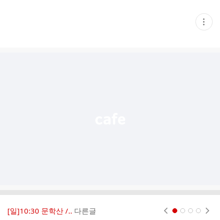
현
재
게
시
글
추
가
기
능
열
기
[일]10:30 문학산 /..
다른글
현재페이지 1
2
3
4