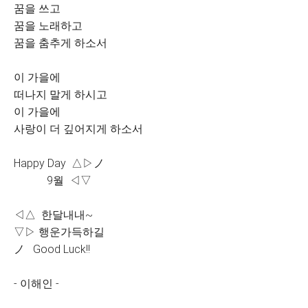
꿈을 쓰고
꿈을 노래하고
꿈을 춤추게 하소서
이 가을에
떠나지 말게 하시고
이 가을에
사랑이 더 깊어지게 하소서
Happy Day △▷ノ
9월 ◁▽
◁△ 한달내내~
▽▷ 행운가득하길
ノ Good Luck!!
- 이해인 -