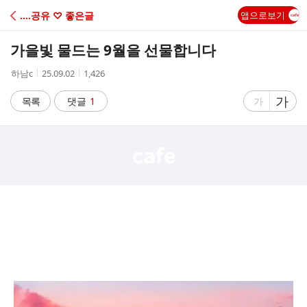
C
‥‥공유 ♡ 좋은글
앱으로보기
A
가을빛 물드는 9월을 선물합니다
F
작
작
조
하남c
25.09.02
1,426
성
성
회
E
자
시
수
글
가
글
목록
댓글
1
가
간
자
자
크
크
기
기
크
작
게
게