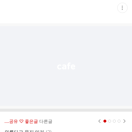
현
재
게
시
글
추
가
기
능
열
기
‥‥공유 ♡ 좋은글
다른글
현재페이지 1
2
3
4
댓