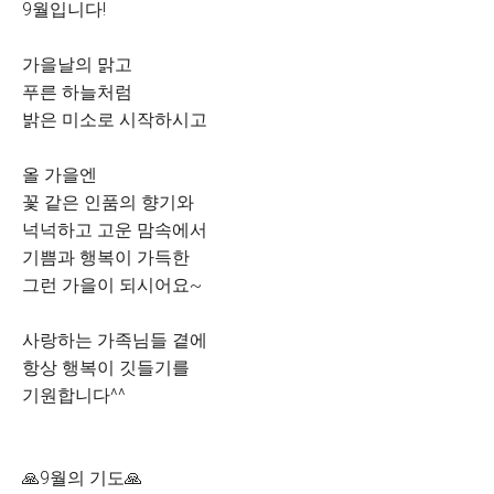
9월입니다!
가을날의 맑고
푸른 하늘처럼
밝은 미소로 시작하시고
올 가을엔
꽃 같은 인품의 향기와
넉넉하고 고운 맘속에서
기쁨과 행복이 가득한
그런 가을이 되시어요~
사랑하는 가족님들 곁에
항상 행복이 깃들기를
기원합니다^^
🙏9월의 기도🙏