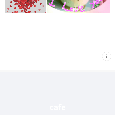
현
재
게
시
글
추
가
기
능
열
기