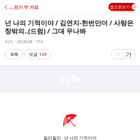
C
‥‥인기 ♡ 가요
앱으로보기
A
넌 나의 기적이야 / 김연지-한번만더 / 사랑은
F
창밖의..(드럼) / 그대 우나봐
작
작
조
미지
25.05.09
714
E
성
성
회
자
시
수
글
가
글
목록
댓글
104
가
간
자
자
크
크
기
기
크
작
게
게
릴리릴리 - 넌 나의 기적이야