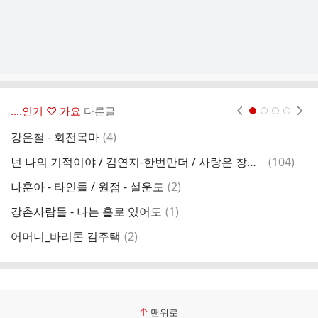
‥‥인기 ♡ 가요
다른글
현재페이지 1
2
3
4
댓
강은철 - 회전목마
(
4
)
강
글
댓
넌 나의 기적이야 / 김연지-한번만더 / 사랑은 창밖의..(드럼) / 그대 우나봐
(
104
)
글
댓
나훈아 - 타인들 / 원점 - 설운도
(
2
)
해
글
댓
강촌사람들 - 나는 홀로 있어도
(
1
)
살
글
댓
어머니_바리톤 김주택
(
2
)
최
글
맨위로