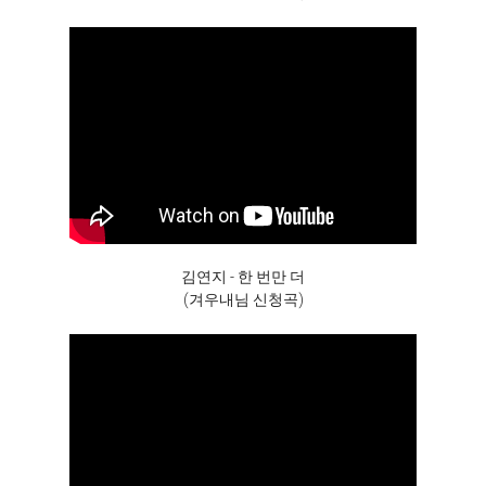
김연지 - 한 번만 더
(겨우내님 신청곡)