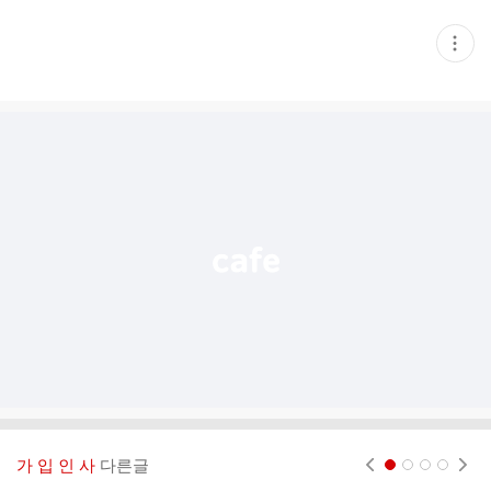
현
재
게
시
글
추
가
기
능
열
기
가 입 인 사
다른글
현재페이지 1
2
3
4