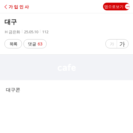
C
가 입 인 사
앱으로보기
A
대구
F
작
작
조
H 금은화
25.05.10
112
성
성
회
E
자
시
수
글
가
글
목록
댓글
63
가
간
자
자
크
크
기
기
크
작
게
게
대구콘