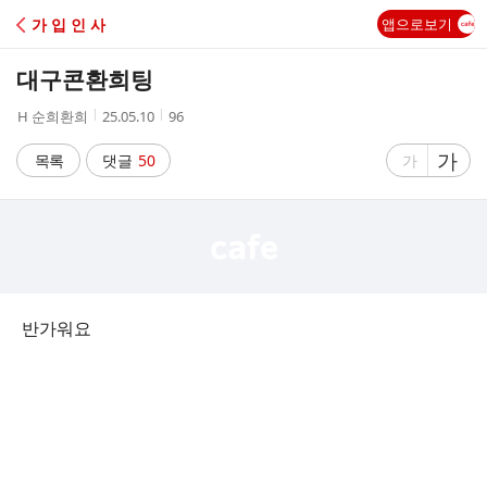
C
가 입 인 사
앱으로보기
A
대구콘환희팅
F
작
작
조
H 순희환희
25.05.10
96
성
성
회
E
자
시
수
글
가
글
목록
댓글
50
가
간
자
자
크
크
기
기
크
작
게
게
반가워요