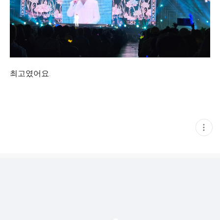
최고였어요.
현
재
게
시
글
추
가
기
능
열
기