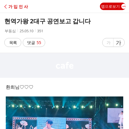
C
가 입 인 사
앱으로보기
A
현역가왕 2대구 공연보고 갑니다
F
작
작
조
부동심
25.05.10
351
성
성
회
E
자
시
수
글
가
글
목록
댓글
55
가
간
자
자
크
크
기
기
크
작
게
게
환희님♡♡♡