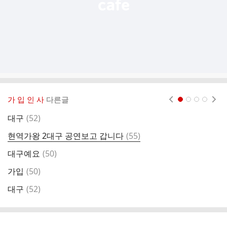
가 입 인 사
다른글
현재페이지 1
2
3
4
댓
대구
(
52
)
글
댓
현역가왕 2대구 공연보고 갑니다
(
55
)
글
댓
대구예요
(
50
)
글
댓
가입
(
50
)
글
댓
대구
(
52
)
글