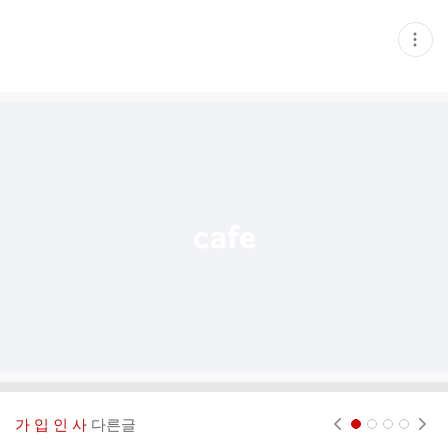
현
재
게
시
글
추
가
기
능
열
기
가 입 인 사
다른글
현재페이지 1
2
3
4