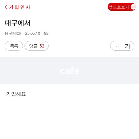
C
가 입 인 사
앱으로보기
A
대구에서
F
작
작
조
H 광명화
25.05.10
89
성
성
회
E
자
시
수
글
가
글
목록
댓글
52
가
간
자
자
크
크
기
기
크
작
게
게
가입해요