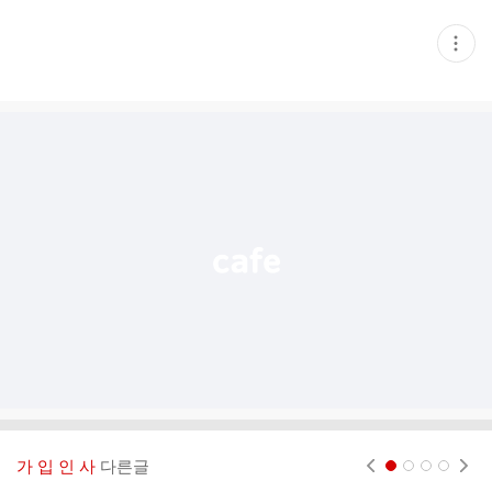
현
재
게
시
글
추
가
기
능
열
기
가 입 인 사
다른글
현재페이지 1
2
3
4