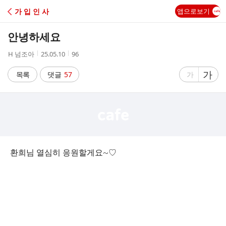
C
가 입 인 사
앱으로보기
A
안녕하세요
F
작
작
조
H 넘조아
25.05.10
96
성
성
회
E
자
시
수
글
가
글
목록
댓글
57
가
간
자
자
크
크
기
기
크
작
게
게
환희님 열심히 응원할게요~♡