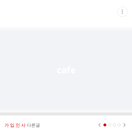
현
재
게
시
글
추
가
기
능
열
기
가 입 인 사
다른글
현재페이지 1
2
3
4