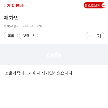
C
가 입 인 사
앱으로보기
A
재가입
F
작
작
조
H 쑥부쟁이
25.10.03
892
성
성
회
E
자
시
수
글
가
글
목록
댓글
43
가
간
자
자
크
크
기
기
크
작
게
게
소울가족이 그리워서 재가입하였습니다.