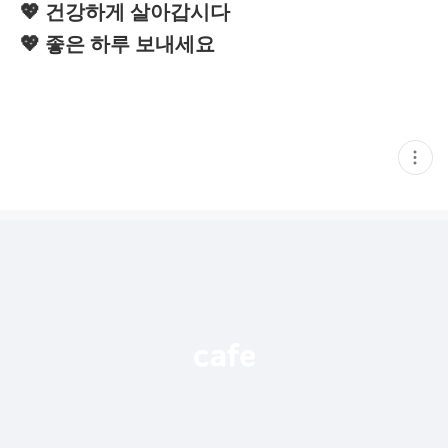
💖 건강하게 살아갑시다
💖 좋은 하루 보내세요
현
재
게
시
글
추
가
기
능
열
기