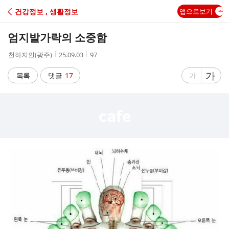
C
건강정보 , 생활정보
앱으로보기
A
엄지발가락의 소중함
F
작
작
조
천하지인(광주)
25.09.03
97
성
성
회
E
자
시
수
글
가
글
목록
댓글
17
가
간
자
자
크
크
기
기
크
작
게
게