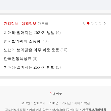
건강정보 , 생활정보
다른글
현재페이지 1
2
3
4
댓
치매와 멀어지는 26가지 방법
(
4
)
눈
글
댓
엄지발가락의 소중함
(
17
)
암
글
댓
노년에 보약같은 아주 쉬운 운동
(
10
)
당
글
댓
한국전통색상표
(
3
)
양
글
댓
치매와 멀어지는 26가지 방법
(
5
)
계
글
맨위로
로그인
전체보기
PC화면
카페앱
서비스 약관
청소년보호정책
카페 이용 약관
상거래피해구제신청
개인정보처리방침