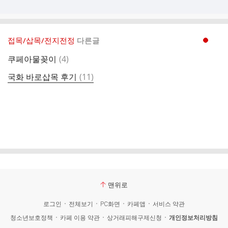
접목/삽목/전지전정
다른글
현재페이지 1
댓
쿠페아물꽂이
(
4
)
글
댓
국화 바로삽목 후기
(
11
)
글
맨위로
로그인
전체보기
PC화면
카페앱
서비스 약관
청소년보호정책
카페 이용 약관
상거래피해구제신청
개인정보처리방침