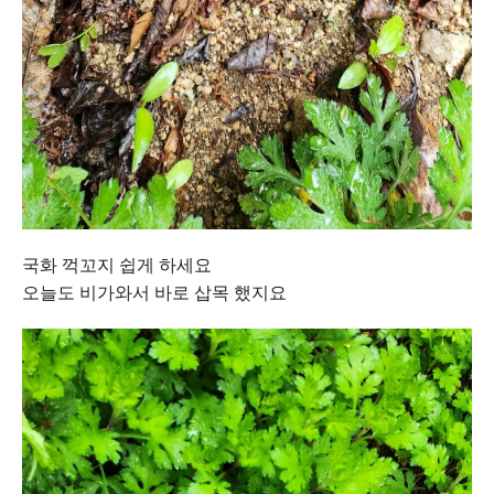
국화 꺽꼬지 쉽게 하세요
오늘도 비가와서 바로 삽목 했지요