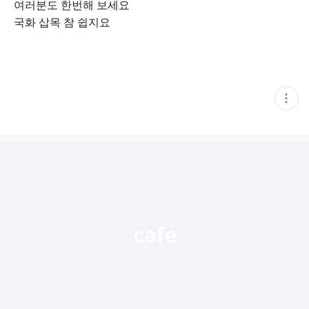
여러분도 한번해 보세요
국화 삽목 참 쉽지요
현
재
게
시
글
추
가
기
능
열
기