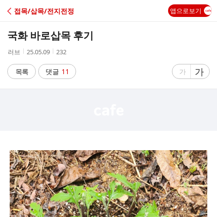
C
접목/삽목/전지전정
앱으로보기
A
국화 바로삽목 후기
F
작
작
조
러브
25.05.09
232
성
성
회
E
자
시
수
글
가
글
목록
댓글
11
가
간
자
자
크
크
기
기
크
작
게
게