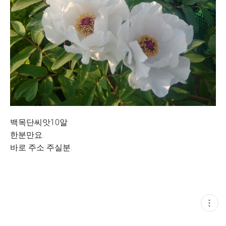
백목단씨앗10알
한분만요.
바로 주소 주실분.
현
재
게
시