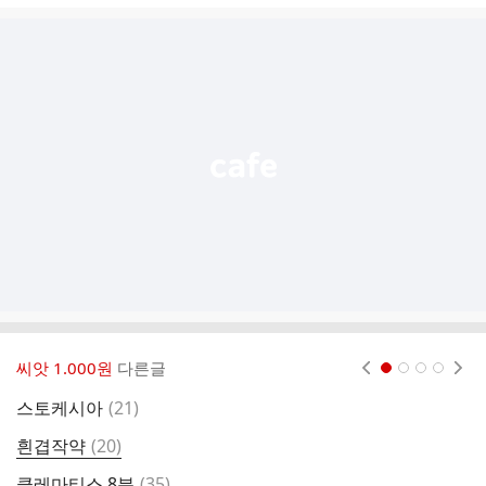
글
추
가
기
능
열
기
씨앗 1.000원
다른글
현재페이지 1
2
3
4
댓
스토케시아
(
21
)
글
댓
흰겹작약
(
20
)
글
댓
클레마티스 8분
(
35
)