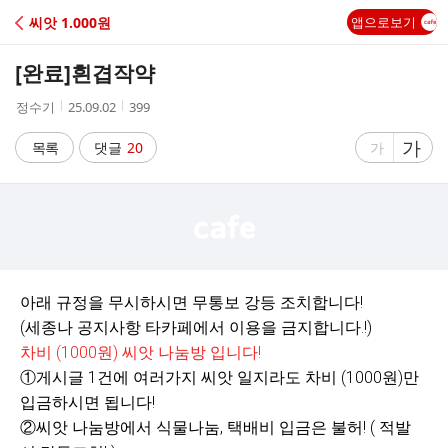
C
씨앗 1.000원
앱으로보기
A
[완료]
흰겹작약
F
작
작
조
정수기
25.09.02
399
성
성
회
E
자
시
수
글
가
글
목록
댓글
20
가
간
자
자
크
크
기
기
크
작
게
게
아래 규정을 무시하시면 무통보 강등 조치합니다!
(세종나 공지사항 타카페에서 이용을 금지합니다.!)
차비 (1000원) 씨앗 나눔방 입니다!
①게시글 1건에 여러가지 씨앗 일지라도 차비 (1000원)만
입금하시면 됩니다!
②씨앗 나눔방에서 식물나눔, 택배비 입금은 불허! ( 적발