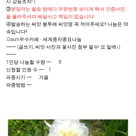
시 강등조치! )
③
분양자는 발송 방에다 우편번호 보이게 해서 인증사진
을 올려주셔야 배달사고 책임이 없습니다!
④
발송하는
씨앗 봉투에 씨앗명 꼭 적어주세요!! 나눔은 약
속입니다!!
Daum우수카페 - 세계종자종묘나눔
━━ (글쓰기, 씨앗 사진과 꽃사진 첨부 필수! 요 밑에↓)
━━
1인당 나눔할 수량 ━ 8
신청할 인원 수 ━ 1
파종시기 ━ 가을
파종방법 ━