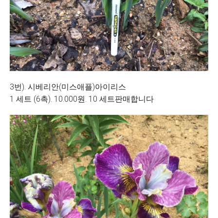
3번). 시베리안(미스애플)아이리스
1 세트 (6촉). 10.000원. 10 세트판매합니다