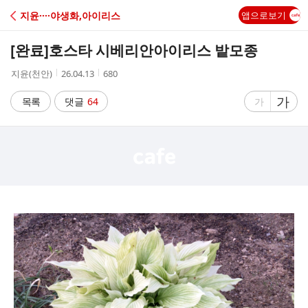
C
지윤····야생화,아이리스
앱으로보기
A
[완료]
호스타 시베리안아이리스 밭모종
F
작
작
조
지윤(천안)
26.04.13
680
성
성
회
E
자
시
수
글
가
글
목록
댓글
64
가
간
자
자
크
크
기
기
크
작
게
게