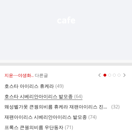
열
기
지윤····야생화..
다른글
현재페이지 1
2
3
4
댓
호스타 아이리스 휴케라
(
49
)
글
댓
호스타 시베리안아이리스 밭모종
(
64
)
토
글
댓
왜성벨가못 큰꿩의비름 휴케라 재팬아이리스 진보라꽃창포
(
32
)
글
댓
재팬아이리스 시베리안아이리스 밭모종
(
74
)
꽃
글
댓
프록스 큰꿩의비름 우단동자
(
71
)
꽃