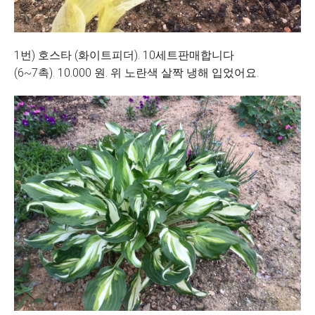
1번) 호스타 (화이트피더). 10세트판매합니다
(6~7촉). 10.000 원. 위 노란색 살짝 냉해 입었어요.