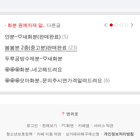
- 화분.원예자재 알..
다른글
현재페이지 1
2
3
4
댓
얀분~♡새화분(판매완료)
(
5
)

글
댓
봄봄분 2종(중고분)판매완료
(
23
)
유
글
두루공방수제분~♡새화분
🤩🤩🤩화분..네고해드려요
댓
🤩🤩🤩모아화분..문의주시면가격알려드려요
(
6
)
약
글
맨위로
로그인
전체보기
PC화면
카페앱
서비스 약관
청소년보호정책
카페 이용 약관
상거래피해구제신청
개인정보처리방침