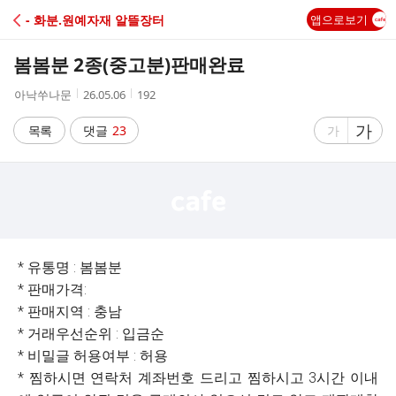
C
- 화분.원예자재 알뜰장터
앱으로보기
A
봄봄분 2종(중고분)판매완료
F
작
작
조
아낙쑤나문
26.05.06
192
성
성
회
E
자
시
수
글
가
글
목록
댓글
23
가
간
자
자
크
크
기
기
크
작
게
게
* 유통명 : 봄봄분
* 판매가격:
* 판매지역 : 충남
* 거래우선순위 : 입금순
* 비밀글 허용여부 : 허용
* 찜하시면 연락처 계좌번호 드리고 찜하시고 3시간 이내