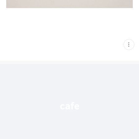
현
재
게
시
글
추
가
기
능
열
기