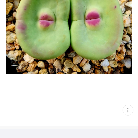
현
재
게
시
글
추
가