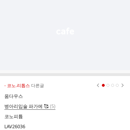
기
능
열
기
- 코노.리톱스
다른글
현재페이지 1
2
3
4
움다우스
댓
병아리입술 파가에 🥰
(
5
)
글
코노피튬
빌
LAV26036
빌