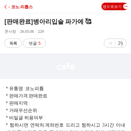
C
- 코노.리톱스
앱으로보기
A
[판매완료]
병아리입술 파가에 🥰
F
작
작
조
쭌사랑
26.05.06
229
성
성
회
E
자
시
수
글
가
글
목록
댓글
5
가
간
자
자
크
크
기
기
크
작
게
게
* 유통명 :코노피튬
* 판매가격:판매완료
* 판매지역 :
* 거래우선순위 :
* 비밀글 허용여부 :
* 찜하시면 연락처.계좌번호 드리고 찜하시고 3시간 이내