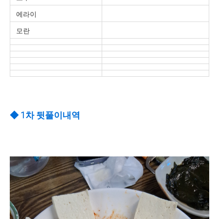
에라이
모란
◆ 1차 뒷풀이내역