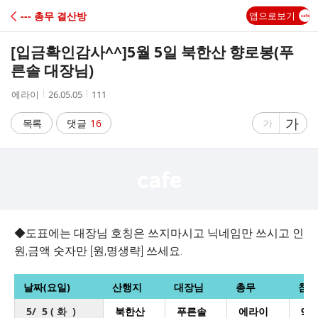
C
--- 총무 결산방
앱으로보기
A
[입금확인감사^^]
5월 5일 북한산 향로봉(푸
F
른솔 대장님)
작
작
조
에라이
26.05.05
111
E
성
성
회
자
시
수
글
가
글
목록
댓글
16
가
간
자
자
크
크
기
기
크
작
게
게
◆도표에는 대장님 호칭은 쓰지마시고 닉네임만 쓰시고 인
원,금액 숫자만 [원,명생략] 쓰세요.
날짜(요일)
산행지
대장님
총무
참석
5/ 5 ( 화 )
북한산
푸른솔
에라이
9