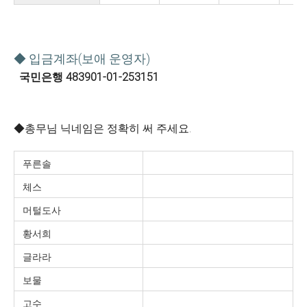
◆ 입금계좌(보애 운영자)
국민은행 483901-01-253151
◆총무님 닉네임은 정확히 써 주세요.
푸른솔
체스
머털도사
황서희
글라라
보물
고수