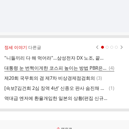
정세 이야기
다른글
현재페이지 1
2
3
4
"니들끼리 다 해 먹어라"…삼성전자 DX 노조, 끝내 손절 통보
오
댓
대통령 눈 번쩍이게한 코스피 높이는 방법 PBR은 기업의 시가총액을 장부가치로 나눈 지표다.
(
4
)
[
글
댓
제20회 국무회의 겸 제7차 비상경제점검회의
(
3
)
글
댓
[속보]‘김건희 2심 징역 4년’ 신종오 판사 숨진채 발견
(
1
)
공
글
역대급 엔저에 환율개입한 일본의 상황(편집 신규영상)