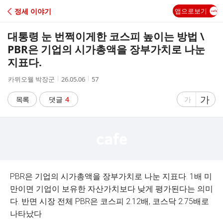
C
정세 이야기
앱으로보기
A
대통령 눈 번쩍이게한 코스피 높이는 방법 \
F
PBR은 기업의 시가총액을 장부가치로 나눈
지표다.
E
작
작
조
카뮈오웰 박장군
26.05.06
57
성
성
회
자
시
수
글
가
글
목록
댓글
4
가
간
자
자
크
크
기
기
크
작
게
게
PBR은 기업의 시가총액을 장부가치로 나눈 지표다. 1배 미
만이면 기업이 보유한 자산가치보다 낮게 평가된다는 의미
다. 반면 시장 전체 PBR은 코스피 2.12배, 코스닥 2.75배로
나타났다