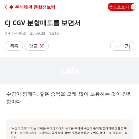
C
◆ 주식채권 종합정보방
앱으로보기
A
CJ CGV 분할매도를 보면서
F
작
작
조
가벼운 숨결
25.09.03
1,216
성
성
회
E
자
시
수
글
가
글
목록
댓글
39
가
간
자
자
크
크
기
기
크
작
게
게
수량이 깡패다, 좋은 종목을 오래, 많이 보유하는 것이 진짜
힘이다.