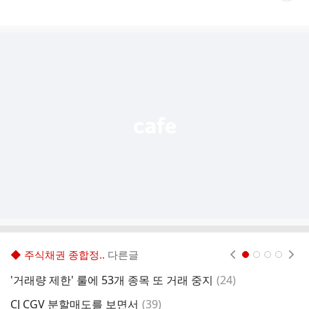
게
시
글
추
가
기
능
열
기
◆ 주식채권 종합정..
다른글
현재페이지 1
2
3
4
댓
'거래량 제한' 룰에 53개 종목 또 거래 중지
(
24
)
글
댓
CJ CGV 분할매도를 보면서
(
39
)