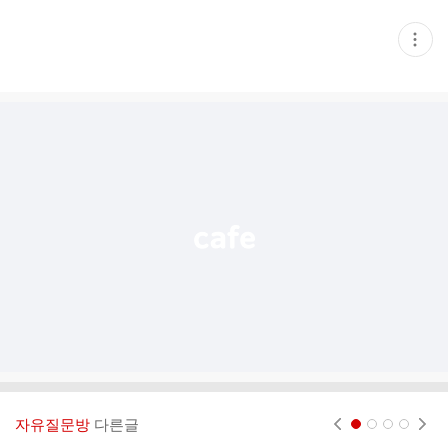
현
재
게
시
글
추
가
기
능
열
기
자유질문방
다른글
현재페이지 1
2
3
4