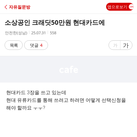
C
자유질문방
앱으로보기
A
소상공인 크래딧50만원 현대카드에
F
작
작
조
안전한(성남)
25.07.31
558
성
성
회
E
자
시
수
글
가
글
목록
댓글
4
가
간
자
자
크
크
기
기
크
작
게
게
현대카드 3장을 쓰고 있는데
현대 유류카드를 통해 쓰려고 하려면 어떻게 선택신청을
해야 할까요 ㅜㅜ?