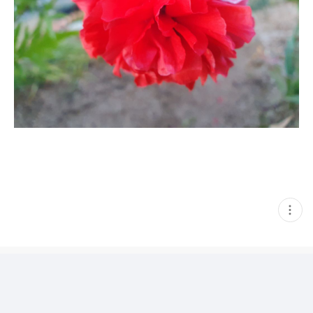
현
재
게
시
글
추
가
기
능
열