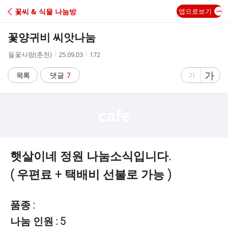
C
꽃씨 & 식물 나눔방
앱으로보기
A
꽃양귀비 씨앗나눔
F
작
작
조
들꽃사랑(춘천)
25.09.03
172
성
성
회
E
자
시
수
글
가
글
목록
댓글
7
가
간
자
자
크
크
기
기
크
작
게
게
햇살이네 정원 나눔소식입니다.
( 우편료 + 택배비 선불로 가능 )
품종 :
나눔 인원 : 5