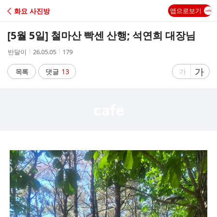
C
화요 사진방
앱으로보기
A
[5월 5일] 철마산 빡센 산행; 석연희 대장님
F
작
작
조
반달이
26.05.05
179
성
성
회
E
자
시
수
글
가
글
목록
댓글
13
가
간
자
자
크
크
기
기
크
작
게
게