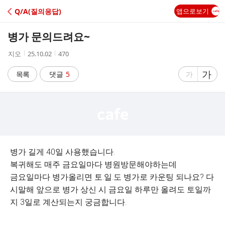
C
Q/A(질의응답)
앱으로보기
A
병가 문의드려요~
F
작
작
조
지오
25.10.02
470
성
성
회
E
자
시
수
글
가
글
목록
댓글
5
가
간
자
자
크
크
기
기
크
작
게
게
병가 길게 40일 사용했습니다.
복귀해도 매주 금요일마다 병원방문해야하는데
금요일마다 병가올리면 토.일.도 병가로 카운팅 되나요? 다
시말해 앞으로 병가 상신 시 금요일 하루만 올려도 토일까
지 3일로 계산되는지 궁금합니다.