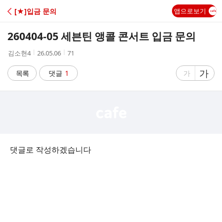
C
[★]입금 문의
앱으로보기
A
260404-05 세븐틴 앵콜 콘서트 입금 문의
F
작
작
조
김소현4
26.05.06
71
성
성
회
E
자
시
수
글
가
글
목록
댓글
1
가
간
자
자
크
크
기
기
크
작
게
게
댓글로 작성하겠습니다