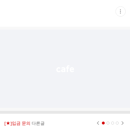
현
재
게
시
글
추
가
기
능
열
기
[★]입금 문의
다른글
현재페이지 1
2
3
4