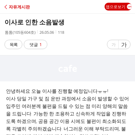
C
자유게시판
앱으로보기
A
이사로 인한 소음발생
F
작
작
조
톰톰(105동604호)
26.05.06
118
성
성
회
E
자
시
수
글
가
글
목록
댓글
1
가
간
자
자
크
크
기
기
크
작
게
게
안녕하세요 오늘 이사를 진행할 예정입니다ㅠㅠ!
이사 당일 가구 및 짐 운반 과정에서 소음이 발생할 수 있어
입주민 여러분께 불편을 드릴 수 있는 점 미리 양해의 말씀
을 드립니다. 가능한 한 조용하고 신속하게 작업을 진행하
도록 하겠으며, 공용 공간 이용 시에도 불편이 최소화되도
록 각별히 주의하겠습니다. 너그러운 이해 부탁드리며, 불