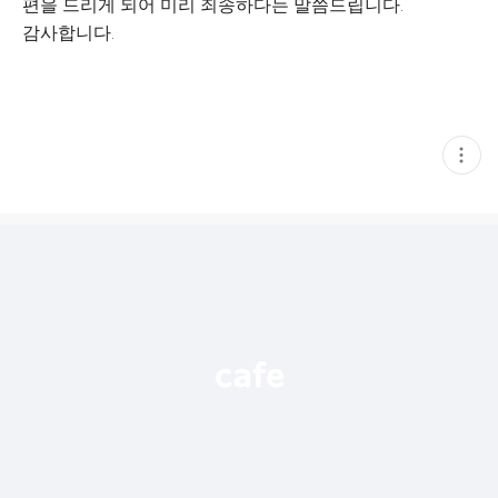
편을 드리게 되어 미리 죄송하다는 말씀드립니다.
감사합니다.
현
재
게
시
글
추
가
기
능
열
기