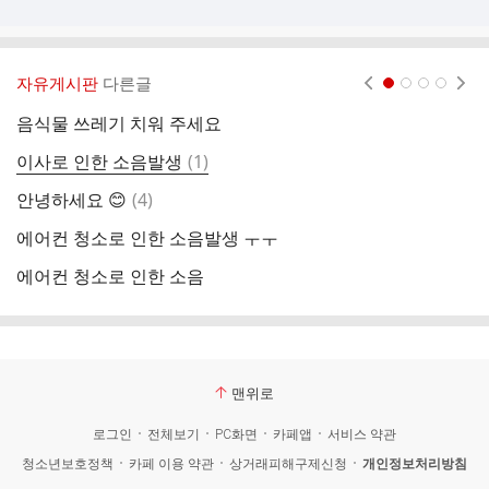
자유게시판
다른글
현재페이지 1
2
3
4
음식물 쓰레기 치워 주세요
에
댓
이사로 인한 소음발생
(
1
)
또
글
댓
안녕하세요 😊
(
4
)
환
글
에어컨 청소로 인한 소음발생 ㅜㅜ
4
에어컨 청소로 인한 소음
저
맨위로
로그인
전체보기
PC화면
카페앱
서비스 약관
청소년보호정책
카페 이용 약관
상거래피해구제신청
개인정보처리방침