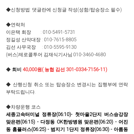
◆신청방법: 댓글란에 신청글 작성(성함/탑승장소 필수)
◆연락처
이은택 회장 : 010-5491-5731
정길성 산악대장 : 010-7615-8805
김선 사무국장 : 010-5595-9130
(버스)제로콜투어 김재식기사님:010-3460-4680
◆
회비
40,000원( 농협 김선 301-0334-7156-11)
◆ 산행신청 취소 또는 탑승장소 변경시는 집행부에 연락
부탁드립니다.
◆차량운행 코스
세종고속터미널 정류장(06:10)-
첫마을2단지 버스승강장
맞은편(06:15)
-
다정동 OK한방병원 맞은편(06:20)
- 어진
동 홈플러스(06:25) -
범지기 1단지 정류장(06:30) - 아름동