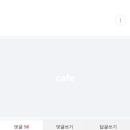
현
재
게
시
글
추
가
기
능
열
기
댓
댓글
58
댓글쓰기
답글쓰기