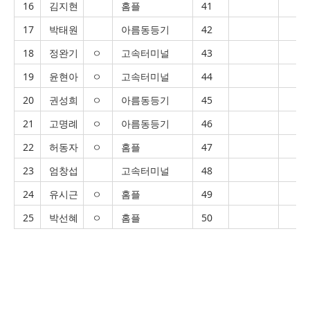
16
김지현
홈플
41
17
박태원
아름동등기
42
18
정완기
ㅇ
고속터미널
43
19
윤현아
ㅇ
고속터미널
44
20
권성희
ㅇ
아름동등기
45
21
고명례
ㅇ
아름동등기
46
22
허동자
ㅇ
홈플
47
23
엄창섭
고속터미널
48
24
유시근
ㅇ
홈플
49
25
박선혜
ㅇ
홈플
50