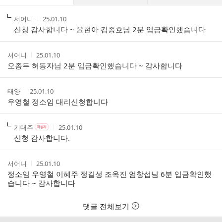
글
댓
작
작
서어니
25.01.10
글
성
성
신청 감사합니다 ~ 윤현아 김종호님 2분 입금확인했습니다
리
자
시
스
간
트
작
작
서어니
25.01.10
성
성
오종두 허동자님 2분 입금확인했습니다 ~ 감사합니다
자
시
간
작
작
태양
25.01.10
성
성
우영철 정소임 대리신청합니다
자
시
간
작
작
작
기대주
25.01.10
작
성
성
성
성
신청 감사합니다.
자
자
시
자
본
간
인
작
작
서어니
25.01.10
여
성
성
정소임 우영철 이혜주 정길성 조옥진 엄창섭님 6분 입금확인했
부
자
시
습니다 ~ 감사합니다
간
댓글 전체보기