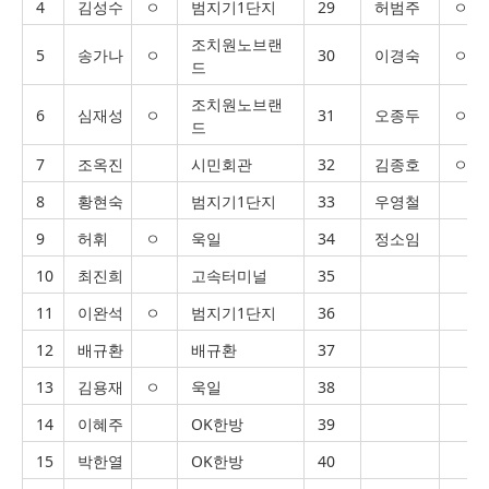
4
김성수
ㅇ
범지기1단지
29
허범주
ㅇ
조치원노브랜
5
송가나
ㅇ
30
이경숙
ㅇ
드
조치원노브랜
6
심재성
ㅇ
31
오종두
ㅇ
드
7
조옥진
시민회관
32
김종호
ㅇ
8
황현숙
범지기1단지
33
우영철
9
허휘
ㅇ
욱일
34
정소임
10
최진희
고속터미널
35
11
이완석
ㅇ
범지기1단지
36
12
배규환
배규환
37
13
김용재
ㅇ
욱일
38
14
이혜주
OK한방
39
15
박한열
OK한방
40