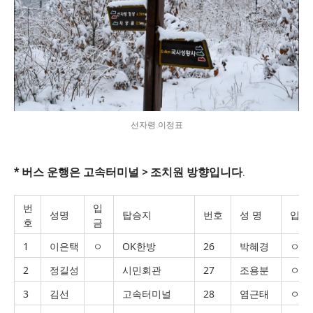
선자령 이정표
* 버스 운행은 고속터미널 > 조치원 방향입니다.
번
입
성명
탑승지
번호
성 명
입금
호
금
1
이은택
ㅇ
OK한방
26
박혜경
ㅇ
2
정길성
시민회관
27
조용분
ㅇ
3
김선
고속터미널
28
염근태
ㅇ