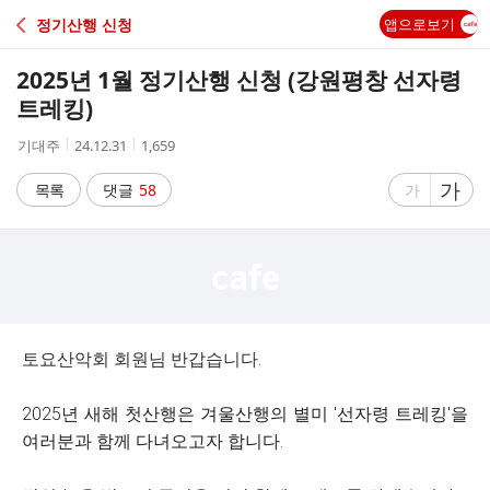
C
정기산행 신청
앱으로보기
A
2025년 1월 정기산행 신청 (강원평창 선자령
F
트레킹)
작
작
조
기대주
24.12.31
1,659
E
성
성
회
자
시
수
글
가
글
목록
댓글
58
가
간
자
자
크
크
기
기
크
작
게
게
토요산악회 회원님 반갑습니다.
2025년 새해 첫산행은 겨울산행의 별미 '선자령 트레킹'을
여러분과 함께 다녀오고자 합니다.