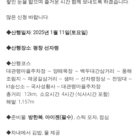
쌓인 눈을 밟으며 즐거운 시간 함께 보내도록 하겠습니다.
많은 신청 바랍니다.
◆산행일자: 2025년 1월 11일(토요일)
◆산행장소: 평창 선자령
◆산행코스:
대관령마을주차장 ~ 양떼목장 ~ 백두대간삼거리 ~ 풍해
조림지 ~ 재궁길삼거리 ~ 샘터 ~ 선자령정상 ~ 전망대 ~
kt송신소 ~ 국사성황사 ~ 대관령마을주차장
총거리 : 12km, 소요시간: 4시간 (식사시간 포함)
해발: 1,157m
◆준비물:
방한복
,
아이젠(필수)
, 스틱 모자, 점심
◆차내에서 김밥, 물 제공