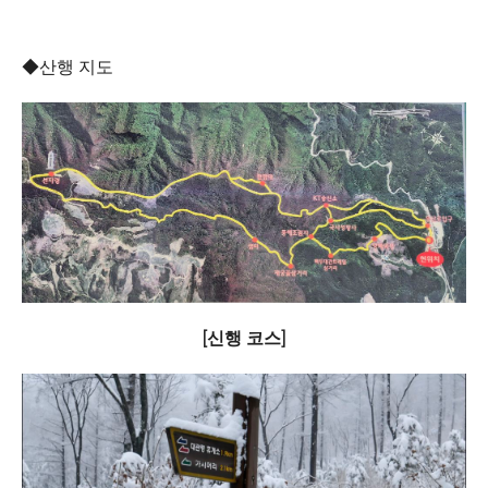
◆산행 지도
[신행 코스]