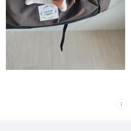
현
재
게
시
글
추
가