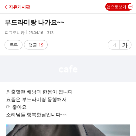
C
자유게시판
앱으로보기
A
부드라미랑 나가요~~
F
작
작
조
피그모니카
25.04.16
313
성
성
회
E
자
시
수
글
가
글
목록
댓글
19
가
간
자
자
크
크
기
기
크
작
게
게
외출할땐 배낭과 한몸이 됩니다
요즘은 부드라미랑 동행해서
더 좋아요
소리님들 행복한날입니다~~