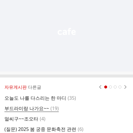
기
능
열
기
자유게시판
다른글
현재페이지 1
2
3
4
댓
오늘도 나를 다스리는 한 마디
(
35
)
오
글
댓
부드라미랑 나가요~~
(
19
)
글
댓
얼씨구~~조오타
(
4
)
가
글
댓
(질문) 2025 봄 궁중 문화축전 관련
(
6
)
흘